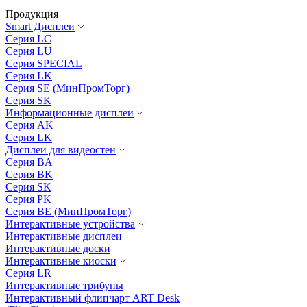
Продукция
Smart Дисплеи
Серия LC
Серия LU
Серия SPECIAL
Серия LK
Серия SE (МинПромТорг)
Серия SK
Информационные дисплеи
Серия AK
Серия LK
Дисплеи для видеостен
Серия BA
Серия BK
Серия SK
Серия PK
Серия BE (МинПромТорг)
Интерактивные устройства
Интерактивные дисплеи
Интерактивные доски
Интерактивные киоски
Серия LR
Интерактивные трибуны
Интерактивный флипчарт ART Desk